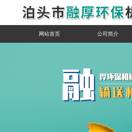
网站首页
公司简介