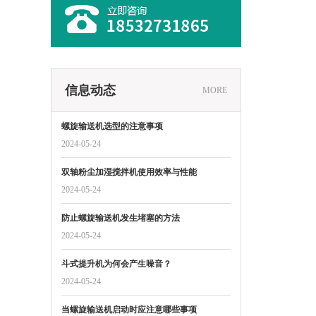
信息动态
MORE
螺旋输送机选型的注意事项
2024-05-24
双轴粉尘加湿搅拌机使用效率与性能
2024-05-24
防止螺旋输送机发生堵塞的方法
2024-05-24
斗式提升机为何会产生噪音？
2024-05-24
当螺旋输送机启动时应注意哪些事项