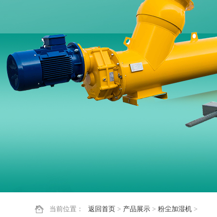
当前位置：
返回首页
>
产品展示
>
粉尘加湿机
>