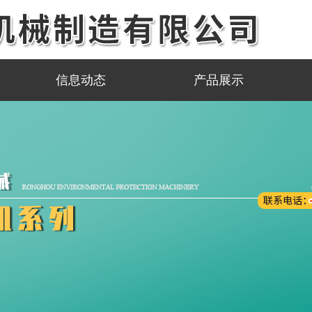
信息动态
产品展示